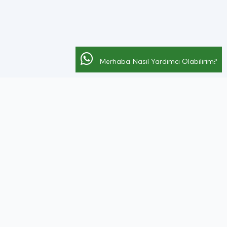
Merhaba Nasıl Yardımcı Olabilirim?
ine Kontör Yükle
Firma Ekle
Son Haber