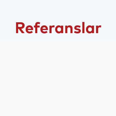
Referanslar
ükle GEN
Kontör Yükle COM
Epin Yükle
Onl
d. Şti.