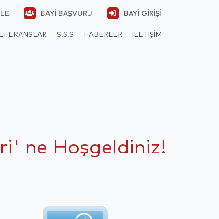
KLE
BAYI BAŞVURU
BAYI GIRIŞI
EFERANSLAR
S.S.S
HABERLER
İLETIŞIM
ri' ne Hoşgeldiniz!