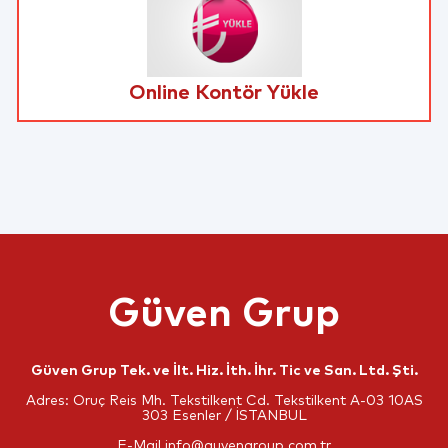
Online Kontör Yükle
Güven Grup
Güven Grup Tek. ve İlt. Hiz. İth. İhr. Tic ve San. Ltd. Şti.
Adres: Oruç Reis Mh. Tekstilkent Cd. Tekstilkent A-03 10AS
303 Esenler / İSTANBUL
E-Mail
info@guvengroup.com.tr