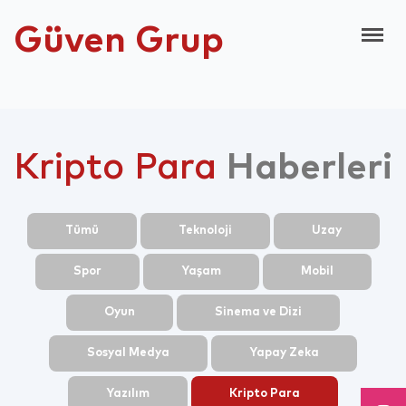
Güven Grup
Kripto Para
Haberleri
Tümü
Teknoloji
Uzay
Spor
Yaşam
Mobil
Oyun
Sinema ve Dizi
Sosyal Medya
Yapay Zeka
Yazılım
Kripto Para