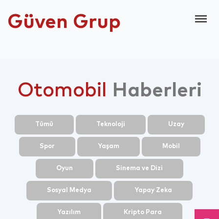
Güven Grup
Otomobil
Haberleri
Tümü
Teknoloji
Uzay
Spor
Yaşam
Mobil
Oyun
Sinema ve Dizi
Sosyal Medya
Yapay Zeka
Yazılım
Kripto Para